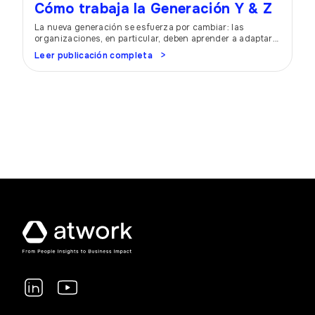
Cómo trabaja la Generación Y & Z
La nueva generación se esfuerza por cambiar: las
organizaciones, en particular, deben aprender a adaptar
su entorno. Porque ninguna empresa puede permitirse
Leer publicación completa
mantener estructuras y condiciones anticuadas. Si los
jóvenes no se sienten cómodos, cambian de trabajo.
Generación Y y Z Las generaciones más jóvenes, en
particular, se consideran intransigentes en este sentido.
La Generación […]