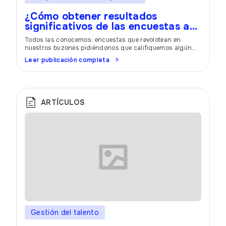
¿Cómo obtener resultados
significativos de las encuestas a
los empleados?
Todos las conocemos: encuestas que revolotean en
nuestros buzones pidiéndonos que califiquemos algún
servicio o a nuestro propio empleador. Las preguntas y
Leer publicación completa
las posibles respuestas suelen ser las mismas. Esto hace
que muchas personas vuelvan a hacer clic. Un bajo índice
de respuesta no sólo es molesto para una empresa. Si el
índice es demasiado […]
ARTÍCULOS
Gestión del talento