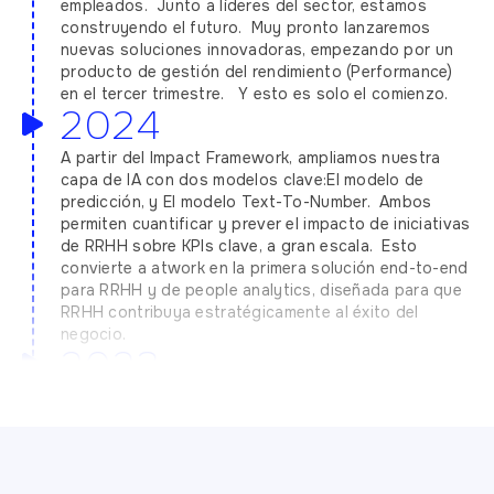
empleados. Junto a líderes del sector, estamos
construyendo el futuro. Muy pronto lanzaremos
nuevas soluciones innovadoras, empezando por un
producto de gestión del rendimiento (Performance)
en el tercer trimestre. Y esto es solo el comienzo.
2024
A partir del Impact Framework, ampliamos nuestra
capa de IA con dos modelos clave:El modelo de
predicción, y El modelo Text-To-Number. Ambos
permiten cuantificar y prever el impacto de iniciativas
de RRHH sobre KPIs clave, a gran escala. Esto
convierte a atwork en la primera solución end-to-end
para RRHH y de people analytics, diseñada para que
RRHH contribuya estratégicamente al éxito del
negocio.
2023
Lanzamos el primer motor de recomendaciones de
acciones completamente automatizado y
personalizado, convirtiéndonos en la solución más
completa del mercado para transformar resultados
de encuestas en planes de acción. Todo basado en