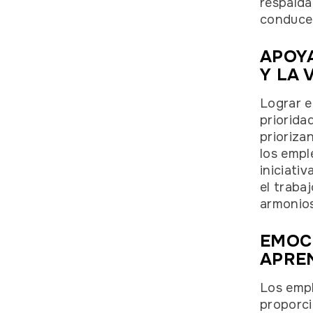
respalda
conduce
APOYA
Y LA 
Lograr el
priorida
prioriza
los empl
iniciati
el traba
armonio
EMOC
APREN
Los empl
proporci