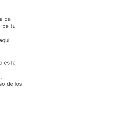
a de
 de tu
aquí
 es la
k
.
o de los