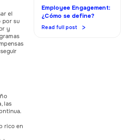
Employee Engagement:
ar el
¿Cómo se define?
 por su
Read full post
or y
ogramas
ompensas
 seguir
eño
, las
ontinua.
o rico en