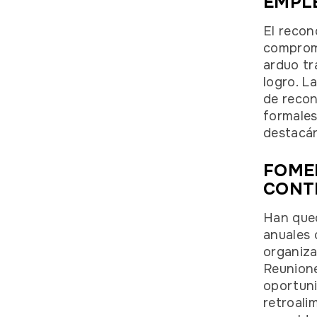
EMPL
El recon
compromi
arduo tr
logro. L
de reco
formales
destacá
FOME
CONT
Han qued
anuales 
organiza
Reunione
oportuni
retroali