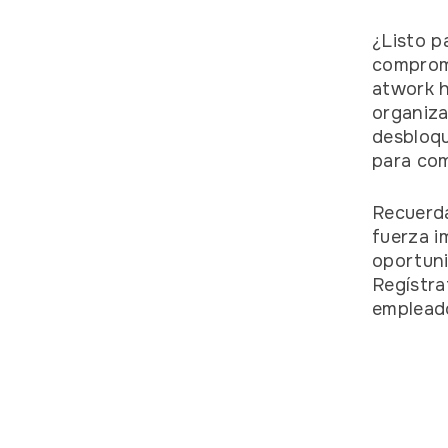
¿Listo p
comprome
atwork h
organiza
desbloqu
para co
Recuerda
fuerza i
oportuni
Regístra
empleado