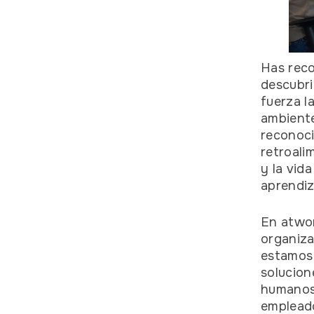
Has reco
descubri
fuerza l
ambiente
reconoc
retroali
y la vid
aprendiz
En atwor
organiza
estamos 
solucion
humanos,
empleado