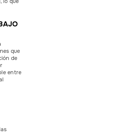
, lo que
ABAJO
a
ones que
ción de
r
ble entre
al
las