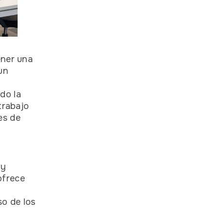
ener una
un
do la
trabajo
es de
 y
ofrece
s
o de los