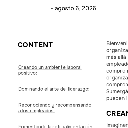
agosto 6, 2026
Bienveni
CONTENT
organiza
más allá
empleado
Creando un ambiente laboral
comprome
positivo:
organiza
compromi
Dominando el arte del liderazgo:
Sumergám
pueden l
Reconociendo y recompensando
a los empleados:
CREA
Imaginen
Fomentando la retroalimentación