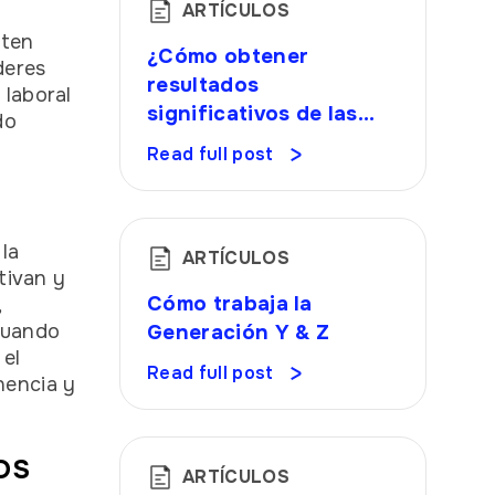
ARTÍCULOS
nten
¿Cómo obtener
deres
resultados
 laboral
significativos de las
do
encuestas a los
Read full post
empleados?
la
ARTÍCULOS
tivan y
Cómo trabaja la
,
Cuando
Generación Y & Z
 el
Read full post
nencia y
OS
ARTÍCULOS