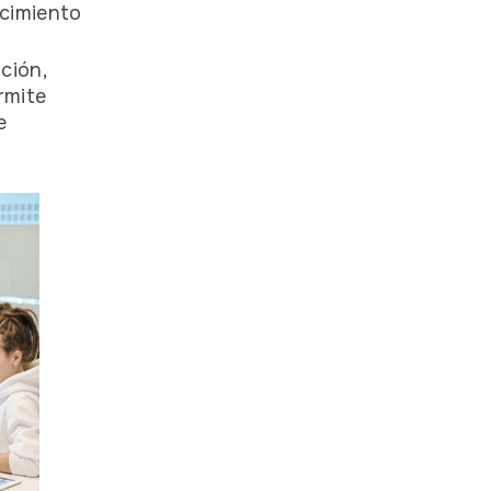
cimiento
ción,
rmite
e