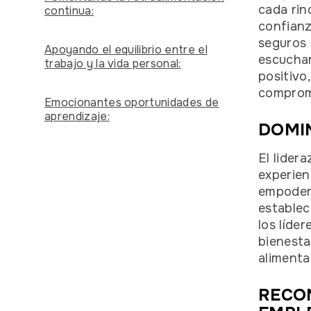
cada rin
continua:
confianz
seguros 
Apoyando el equilibrio entre el
escuchan
trabajo y la vida personal:
positivo
comprom
Emocionantes oportunidades de
aprendizaje:
DOMIN
El lider
experien
empodera
establec
los líde
bienesta
alimenta
RECO