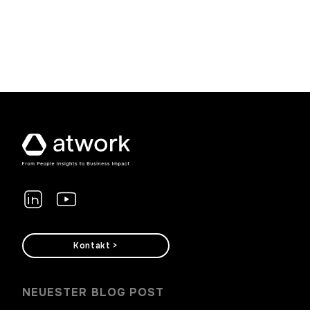
verbessern. Dieser Artikel beleuchtet, wie KI das HR-
Management revolutioniert und welche Vorteile sich
daraus für Unternehmen ergeben. […]
Kontakt >
NEUESTER BLOG POST