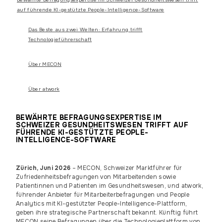
auf führende KI-gestützte People-Intelligence-Software
Das Beste aus zwei Welten: Erfahrung trifft
Technologieführerschaft
Über MECON
Über atwork
BEWÄHRTE BEFRAGUNGSEXPERTISE IM
SCHWEIZER GESUNDHEITSWESEN TRIFFT AUF
FÜHRENDE KI-GESTÜTZTE PEOPLE-
INTELLIGENCE-SOFTWARE
Zürich, Juni 2026
– MECON, Schweizer Marktführer für
Zufriedenheitsbefragungen von Mitarbeitenden sowie
Patientinnen und Patienten im Gesundheitswesen, und atwork,
führender Anbieter für Mitarbeiterbefragungen und People
Analytics mit KI-gestützter People-Intelligence-Plattform,
geben ihre strategische Partnerschaft bekannt. Künftig führt
MECON seine Befragungen über die Technologieplattform von