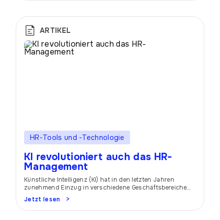
werden. Die Einführung digitaler Tools gepaart
künstlicher Intelligenz, sowie die Fähigkeit, datenbasierte
Entscheidungen zu treffen, sind nicht mehr nur
wünschenswerte Zusatzkompetenzen, sondern zentrale
ARTIKEL
Anforderungen an HR-Fachkräfte. HR als […]
HR-Tools und -Technologie
KI revolutioniert auch das HR-
Management
Künstliche Intelligenz (KI) hat in den letzten Jahren
zunehmend Einzug in verschiedene Geschäftsbereiche
gehalten, und das HR-Management bildet dabei keine
Jetzt lesen
Ausnahme. Durch die Integration von KI-Technologien in
HR-Prozesse können Unternehmen ihre Effizienz
steigern, Kosten senken und die Mitarbeitererfahrung