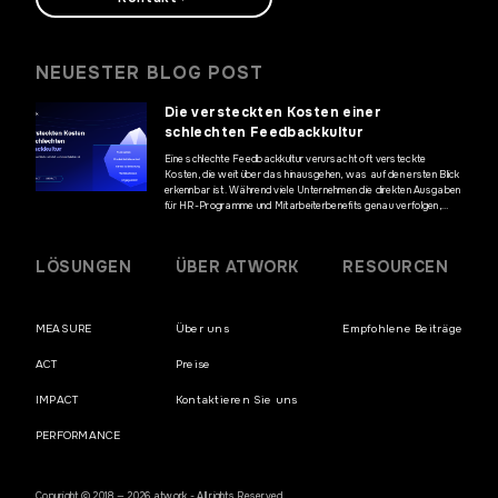
NEUESTER BLOG POST
Die versteckten Kosten einer
schlechten Feedbackkultur
Eine schlechte Feedbackkultur verursacht oft versteckte
Kosten, die weit über das hinausgehen, was auf den ersten Blick
erkennbar ist. Während viele Unternehmen die direkten Ausgaben
für HR-Programme und Mitarbeiterbenefits genau verfolgen,
bleiben die finanziellen Auswirkungen mangelnder Kommunikation
und fehlenden Mitarbeiterfeedbacks häufig unentdeckt. Diese
versteckten Kosten können jedoch erhebliche Auswirkungen auf
LÖSUNGEN
ÜBER ATWORK
RESOURCEN
die Geschäftsergebnisse haben und die […]
MEASURE
Über uns
Empfohlene Beiträge
ACT
Preise
IMPACT
Kontaktieren Sie uns
PERFORMANCE
Copyright © 2018 — 2026 atwork - All rights Reserved