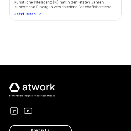
Künstliche Intelligenz (KI) hat in den letzten Jahren
zunehmend Einzug in verschiedene Geschäftsbereiche
gehalten, und das HR-Management bildet dabei keine
Jetzt lesen
Ausnahme. Durch die Integration von KI-Technologien in
HR-Prozesse können Unternehmen ihre Effizienz
steigern, Kosten senken und die Mitarbeitererfahrung
verbessern. Dieser Artikel beleuchtet, wie KI das HR-
Management revolutioniert und welche Vorteile sich
daraus für Unternehmen ergeben. […]
Kontakt >