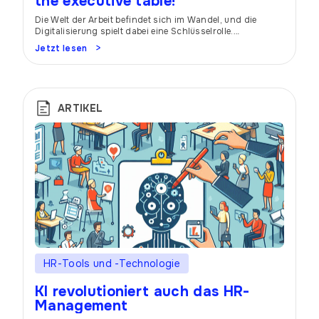
the executive table!
Die Welt der Arbeit befindet sich im Wandel, und die
Digitalisierung spielt dabei eine Schlüsselrolle.
Insbesondere im Bereich Human Resources verändert die
Jetzt lesen
Digitalisierung grundlegend, wie Aufgaben bewältigt
werden. Die Einführung digitaler Tools gepaart
künstlicher Intelligenz, sowie die Fähigkeit, datenbasierte
Entscheidungen zu treffen, sind nicht mehr nur
wünschenswerte Zusatzkompetenzen, sondern zentrale
ARTIKEL
Anforderungen an HR-Fachkräfte. HR als […]
HR-Tools und -Technologie
KI revolutioniert auch das HR-
Management