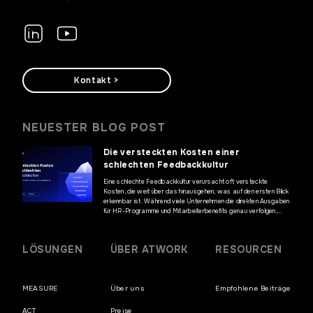
Kontakt >
NEUESTER BLOG POST
Die versteckten Kosten einer
schlechten Feedbackkultur
Eine schlechte Feedbackkultur verursacht oft versteckte
Kosten, die weit über das hinausgehen, was auf den ersten Blick
erkennbar ist. Während viele Unternehmen die direkten Ausgaben
für HR-Programme und Mitarbeiterbenefits genau verfolgen,
bleiben die finanziellen Auswirkungen mangelnder Kommunikation
und fehlenden Mitarbeiterfeedbacks häufig unentdeckt. Diese
versteckten Kosten können jedoch erhebliche Auswirkungen auf
LÖSUNGEN
ÜBER ATWORK
RESOURCEN
die Geschäftsergebnisse haben und die […]
MEASURE
Über uns
Empfohlene Beiträge
ACT
Preise