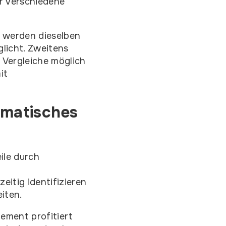
r verschiedene
s werden dieselben
licht. Zweitens
e Vergleiche möglich
it
ematisches
ile durch
itig identifizieren
iten.
gement profitiert