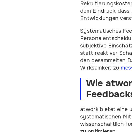
Rekrutierungskosten
dem Eindruck, dass
Entwicklungen verst
Systematisches Fee
Personalentscheidu
subjektive Einschät
statt reaktiver Sc
den gesammelten Da
Wirksamkeit zu
mess
Wie atwor
Feedbacks
atwork bietet eine
systematischen Mita
wissenschaftlich fu
zu optimieren: