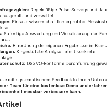
mfragezyklen:
Regelmäßige Pulse-Surveys und Jah
 ausgerollt und verwaltet
ogen:
Einsatz wissenschaftlich erprobter Messinst
isse
s:
Sofortige Auswertung und Visualisierung der Fe
oards
iche:
Einordnung der eigenen Ergebnisse im Branc
lungen:
KI-gestützte Analyse liefert konkrete
chläge
atenschutz:
DSGVO-konforme Durchführung gewähr
eute mit systematischem Feedback in Ihrem Unter
nser Team für eine kostenlose Demo und erfahren
friedenheit messbar verbessern kann.
rtikel