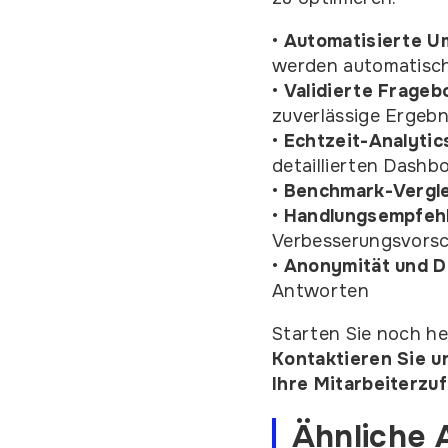
•
Automatisierte U
werden automatisch
•
Validierte Frageb
zuverlässige Ergebn
•
Echtzeit-Analytic
detaillierten Dashb
•
Benchmark-Vergle
•
Handlungsempfeh
Verbesserungsvors
•
Anonymität und D
Antworten
Starten Sie noch h
Kontaktieren Sie u
Ihre Mitarbeiterzu
Ähnliche A