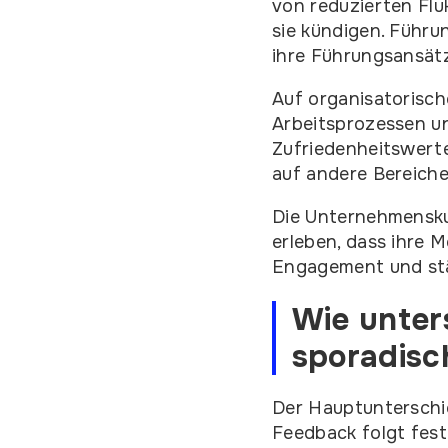
von reduzierten Flu
sie kündigen. Führ
ihre Führungsansät
Auf organisatorisc
Arbeitsprozessen u
Zufriedenheitswerte
auf andere Bereich
Die Unternehmenskul
erleben, dass ihre 
Engagement und stär
Wie unter
sporadis
Der Hauptunterschie
Feedback folgt fes