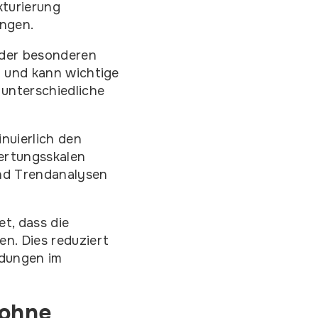
kturierung
ungen.
oder besonderen
ig und kann wichtige
 unterschiedliche
nuierlich den
ertungsskalen
und Trendanalysen
t, dass die
en. Dies reduziert
idungen im
 ohne