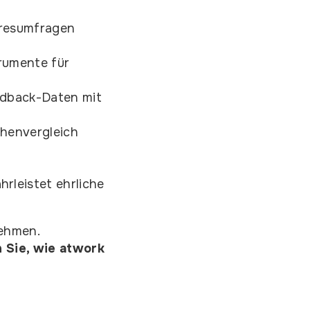
resumfragen
rumente für
edback-Daten mit
henvergleich
leistet ehrliche
nehmen.
 Sie, wie atwork