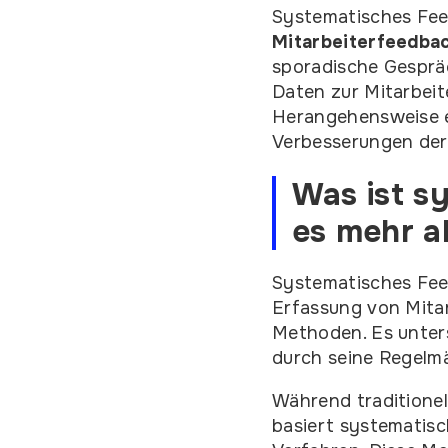
Systematisches Feed
Mitarbeiterfeedba
sporadische Gespräc
Daten zur Mitarbei
Herangehensweise e
Verbesserungen der 
Was ist s
es mehr a
Systematisches Fe
Erfassung von Mitar
Methoden. Es unter
durch seine Regelm
Während traditionel
basiert systematis