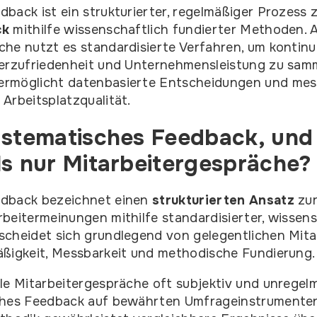
back ist ein strukturierter, regelmäßiger Prozess 
ck
mithilfe wissenschaftlich fundierter Methoden. 
he nutzt es standardisierte Verfahren, um kontinu
terzufriedenheit und Unternehmensleistung zu samm
rmöglicht datenbasierte Entscheidungen und mes
Arbeitsplatzqualität.
ystematisches Feedback, und
ls nur Mitarbeitergespräche?
edback bezeichnet einen
strukturierten Ansatz
zur
beitermeinungen mithilfe standardisierter, wissensc
scheidet sich grundlegend von gelegentlichen Mit
äßigkeit, Messbarkeit und methodische Fundierung.
le Mitarbeitergespräche oft subjektiv und unregelm
ches Feedback auf bewährten Umfrageinstrumenten