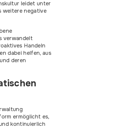
skultur leidet unter
 weitere negative
ebene
s verwandelt
roaktives Handeln
n dabei helfen, aus
 und deren
atischen
erwaltung
form ermöglicht es,
und kontinuierlich