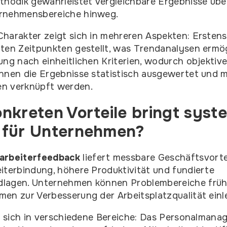
thodik gewährleistet vergleichbare Ergebnisse übe
rnehmensbereiche hinweg.
harakter zeigt sich in mehreren Aspekten: Ersten
ten Zeitpunkten gestellt, was Trendanalysen ermög
ung nach einheitlichen Kriterien, wodurch objektiv
nnen die Ergebnisse statistisch ausgewertet und m
n verknüpft werden.
nkreten Vorteile bringt syst
 für Unternehmen?
arbeiterfeedback
liefert messbare Geschäftsvorte
iterbindung, höhere Produktivität und fundierte
lagen. Unternehmen können Problembereiche frühze
en zur Verbesserung der Arbeitsplatzqualität einle
rn sich in verschiedene Bereiche: Das Personalmana