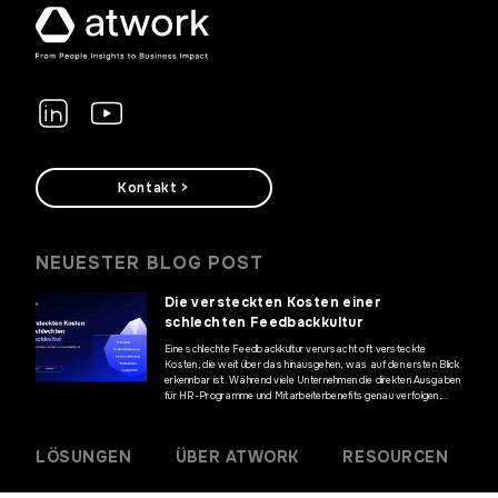
Kontakt >
NEUESTER BLOG POST
Die versteckten Kosten einer
schlechten Feedbackkultur
Eine schlechte Feedbackkultur verursacht oft versteckte
Kosten, die weit über das hinausgehen, was auf den ersten Blick
erkennbar ist. Während viele Unternehmen die direkten Ausgaben
für HR-Programme und Mitarbeiterbenefits genau verfolgen,
bleiben die finanziellen Auswirkungen mangelnder Kommunikation
und fehlenden Mitarbeiterfeedbacks häufig unentdeckt. Diese
versteckten Kosten können jedoch erhebliche Auswirkungen auf
LÖSUNGEN
ÜBER ATWORK
RESOURCEN
die Geschäftsergebnisse haben und die […]