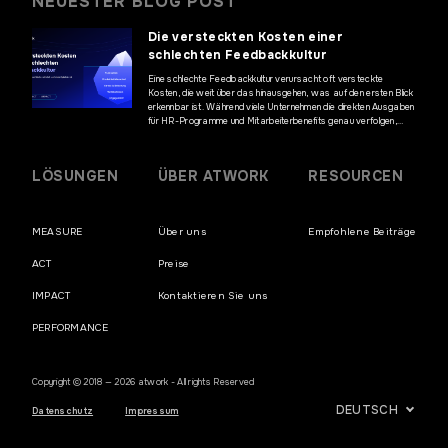
NEUESTER BLOG POST
Die versteckten Kosten einer
schlechten Feedbackkultur
Eine schlechte Feedbackkultur verursacht oft versteckte
Kosten, die weit über das hinausgehen, was auf den ersten Blick
erkennbar ist. Während viele Unternehmen die direkten Ausgaben
für HR-Programme und Mitarbeiterbenefits genau verfolgen,
bleiben die finanziellen Auswirkungen mangelnder Kommunikation
und fehlenden Mitarbeiterfeedbacks häufig unentdeckt. Diese
versteckten Kosten können jedoch erhebliche Auswirkungen auf
LÖSUNGEN
ÜBER ATWORK
RESOURCEN
die Geschäftsergebnisse haben und die […]
MEASURE
Über uns
Empfohlene Beiträge
ACT
Preise
IMPACT
Kontaktieren Sie uns
PERFORMANCE
Copyright © 2018 — 2026 atwork - All rights Reserved
DEUTSCH
Datenschutz
Impressum