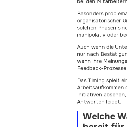
bei den Mitarbeiter
Besonders problema
organisatorischer 
solchen Phasen sind
manipulativ oder b
Auch wenn die Unte
nur nach Bestätigun
wenn ihre Meinunge
Feedback-Prozesse 
Das Timing spielt e
Arbeitsaufkommen o
Initiativen absehen,
Antworten leidet.
Welche Wa
bereit fü