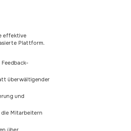
 effektive
sierte Plattform.
r Feedback-
tt überwältigender
erung und
die Mitarbeitern
en über