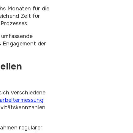
chs Monaten für die
chend Zeit für
-Prozesses.
e, umfassende
as Engagement der
ellen
sich verschiedene
arbeitermessung
ivitätskennzahlen
Rahmen regulärer