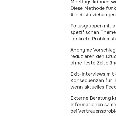
Meetings können wer
Diese Methode funkt
Arbeitsbeziehungen
Fokusgruppen mit a
spezifischen Themen
konkrete Problemst
Anonyme Vorschlags
reduzieren den Dru
ohne feste Zeitplän
Exit-Interviews mit 
Konsequenzen für ih
wenn aktuelles Fee
Externe Beratung ka
Informationen samme
bei Vertrauensprob