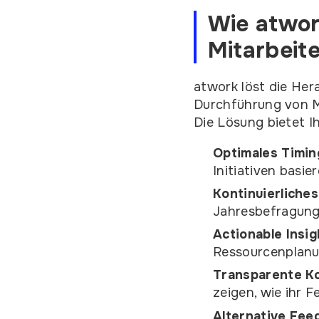
Wie atwor
Mitarbeit
atwork löst die Her
Durchführung von Mi
Die Lösung bietet I
Optimales Timin
Initiativen basi
Kontinuierliche
Jahresbefragun
Actionable Insig
Ressourcenplan
Transparente K
zeigen, wie ihr 
Alternative Fee