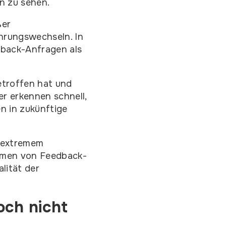
en zu sehen.
ßer
hrungswechseln. In
dback-Anfragen als
troffen hat und
er erkennen schnell,
n in zukünftige
i extremem
ehmen von Feedback-
lität der
och nicht