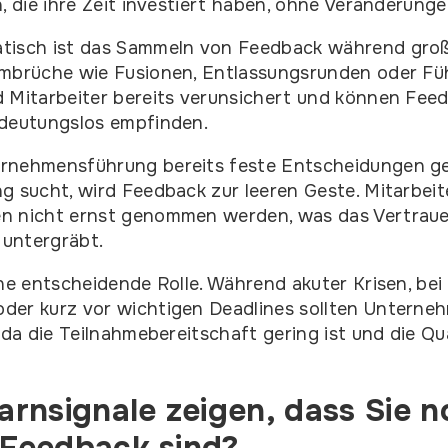
n, die ihre Zeit investiert haben, ohne Veränderung
tisch ist das Sammeln von Feedback während gro
Umbrüche wie Fusionen, Entlassungsrunden oder Fü
 Mitarbeiter bereits verunsichert und können Fee
edeutungslos empfinden.
rnehmensführung bereits feste Entscheidungen ge
g sucht, wird Feedback zur leeren Geste. Mitarbeit
n nicht ernst genommen werden, was das Vertraue
untergräbt.
ine entscheidende Rolle. Während akuter Krisen, be
der kurz vor wichtigen Deadlines sollten Untern
 da die Teilnahmebereitschaft gering ist und die Qua
rnsignale zeigen, dass Sie n
r Feedback sind?