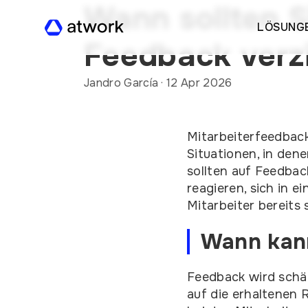
Wann sollten S
LÖSUNG
Feedback verz
Jandro García
·
12 Apr 2026
Mitarbeiterfeedback
Situationen, in de
sollten auf Feedback
reagieren, sich in 
Mitarbeiter bereits 
Wann kann
Feedback wird schäd
auf die erhaltenen 