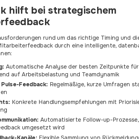
k hilft bei strategischem
erfeedback
ausforderungen rund um das richtige Timing und die
tarbeiterfeedback durch eine intelligente, datenba
hnen:
g:
Automatische Analyse der besten Zeitpunkte fü
erend auf Arbeitsbelastung und Teamdynamik
s Pulse-Feedback:
Regelmäßige, kurze Umfragen sta
gen
hts:
Konkrete Handlungsempfehlungen mit Priorisi
ung
ommunikation:
Automatisierte Follow-up-Prozesse, 
Feedback umgesetzt wird
dback-Kanäle:
Flexible Sammlung von Rückmeldung