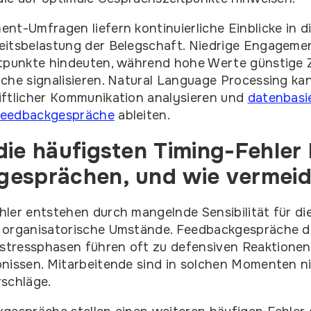
nt-Umfragen liefern kontinuierliche Einblicke in d
eitsbelastung der Belegschaft. Niedrige Engagem
tpunkte hindeuten, während hohe Werte günstige Z
che signalisieren. Natural Language Processing ka
iftlicher Kommunikation analysieren und
datenbasi
Feedbackgespräche
ableiten.
die häufigsten Timing-Fehler 
esprächen, und wie vermeid
ler entstehen durch mangelnde Sensibilität für di
 organisatorische Umstände. Feedbackgespräche di
tressphasen führen oft zu defensiven Reaktione
bnissen. Mitarbeitende sind in solchen Momenten 
schläge.