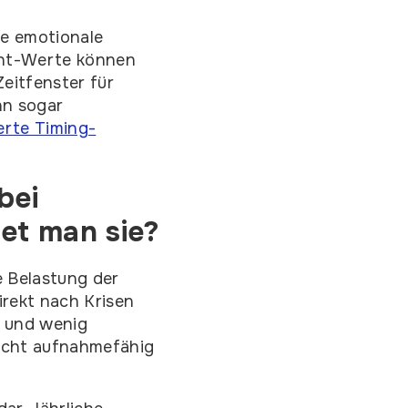
ie emotionale
ent-Werte können
eitfenster für
nn sogar
erte Timing-
bei
et man sie?
e Belastung der
rekt nach Krisen
n und wenig
nicht aufnahmefähig