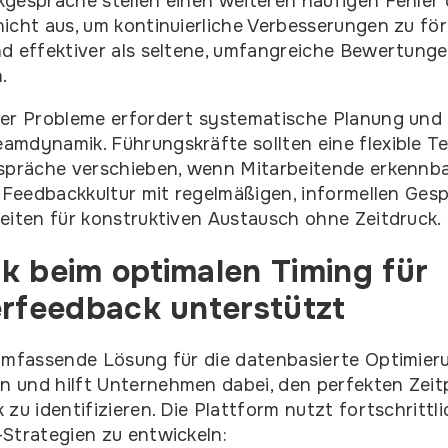
gespräche stellen einen weiteren häufigen Fehler d
icht aus, um kontinuierliche Verbesserungen zu fö
d effektiver als seltene, umfangreiche Bewertungen
.
er Probleme erfordert systematische Planung und k
amdynamik. Führungskräfte sollten eine flexible T
spräche verschieben, wenn Mitarbeitende erkennbar
e Feedbackkultur mit regelmäßigen, informellen Ges
eiten für konstruktiven Austausch ohne Zeitdruck.
k beim optimalen Timing für
erfeedback unterstützt
 umfassende Lösung für die datenbasierte Optimier
 und hilft Unternehmen dabei, den perfekten Zeit
zu identifizieren. Die Plattform nutzt fortschrittl
Strategien zu entwickeln: