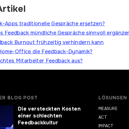
rtikel
-Apps traditionelle Gespräche ersetzen?
es Feedback mündliche Gespräche sinnvoll ergänze
back Burnout frühzeitig verhindern kann
 Home-Office die Feedback-Dynamik?
chtes Mitarbeiter Feedback aus?
ER BLOG POST
LÖSUNGEN
Die versteckten Kosten
MEASURE
einer schlechten
ACT
Feedbackkultur
IMPACT