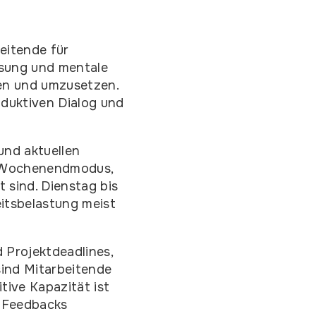
eitende für
ssung und mentale
men und umzusetzen.
duktiven Dialog und
nd aktuellen
m Wochenendmodus,
sind. Dienstag bis
eitsbelastung meist
 Projektdeadlines,
ind Mitarbeitende
ive Kapazität ist
s Feedbacks