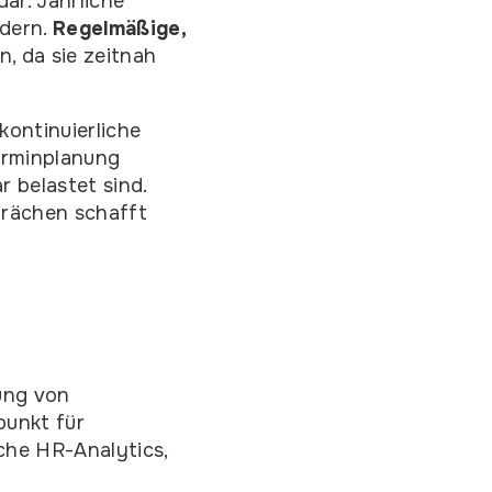
ar. Jährliche
rdern.
Regelmäßige,
, da sie zeitnah
ontinuierliche
erminplanung
 belastet sind.
prächen schafft
ung von
punkt für
iche HR-Analytics,