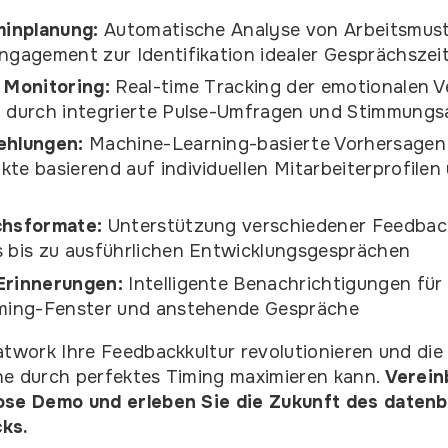
minplanung:
Automatische Analyse von Arbeitsmust
ngagement zur Identifikation idealer Gesprächszei
 Monitoring:
Real-time Tracking der emotionalen 
g durch integrierte Pulse-Umfragen und Stimmungs
ehlungen:
Machine-Learning-basierte Vorhersagen 
te basierend auf individuellen Mitarbeiterprofilen
chsformate:
Unterstützung verschiedener Feedbac
s bis zu ausführlichen Entwicklungsgesprächen
Erinnerungen:
Intelligente Benachrichtigungen für
iming-Fenster und anstehende Gespräche
twork Ihre Feedbackkultur revolutionieren und die 
he durch perfektes Timing maximieren kann.
Verein
ose Demo und erleben Sie die Zukunft des daten
ks.