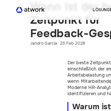
Wann ist der b
LÖSUNG
Zeitpunkt für
Feedback-Ges
Jandro García
·
25 Feb 2026
Der beste Zeitpunkt
einschließlich der 
Arbeitsbelastung un
wenn Mitarbeitende 
Moderne HR-Analytic
identifizieren und 
Warum ist