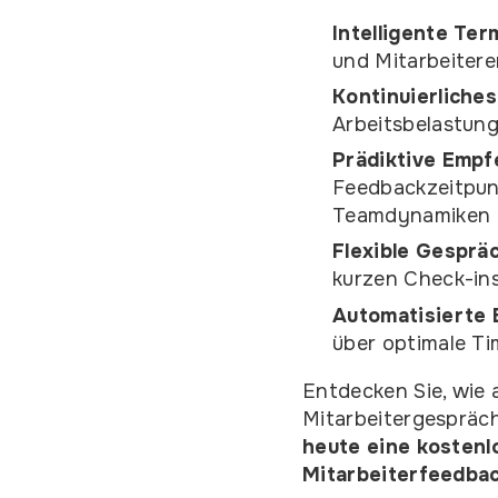
Intelligente Ter
und Mitarbeitere
Kontinuierliches
Arbeitsbelastun
Prädiktive Empf
Feedbackzeitpunk
Teamdynamiken
Flexible Gesprä
kurzen Check-in
Automatisierte 
über optimale T
Entdecken Sie, wie a
Mitarbeitergespräc
heute eine kostenl
Mitarbeiterfeedbac