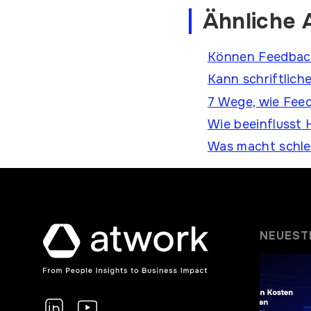
Ähnliche A
Können Feedback
Kann schriftlich
7 Wege, wie Feed
Wie beeinflusst
Was macht schle
NEUEST