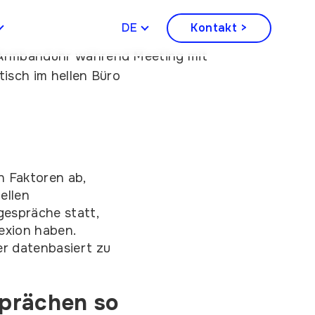
DEUTSCH
Kontakt >
 Faktoren ab,
ellen
gespräche statt,
exion haben.
er datenbasiert zu
sprächen so