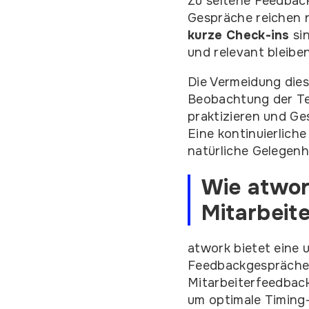
Zu seltene Feedback
Gespräche reichen n
kurze Check-ins
sin
und relevant bleiben
Die Vermeidung dies
Beobachtung der Te
praktizieren und Ge
Eine kontinuierlich
natürliche Gelegenh
Wie atwor
Mitarbeit
atwork bietet eine
Feedbackgesprächen
Mitarbeiterfeedback 
um optimale Timing-