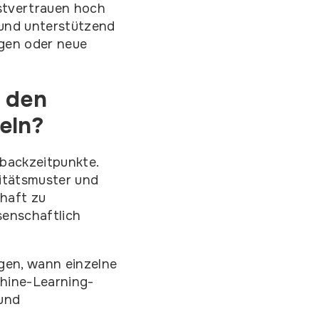
bstvertrauen hoch
 und unterstützend
gen oder neue
, den
eln?
backzeitpunkte.
itätsmuster und
haft zu
senschaftlich
gen, wann einzelne
hine-Learning-
 und