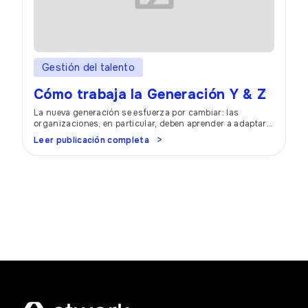
Gestión del talento
Cómo trabaja la Generación Y & Z
La nueva generación se esfuerza por cambiar: las
organizaciones, en particular, deben aprender a adaptar
su entorno. Porque ninguna empresa puede permitirse
Leer publicación completa
mantener estructuras y condiciones anticuadas. Si los
jóvenes no se sienten cómodos, cambian de trabajo.
Generación Y y Z Las generaciones más jóvenes, en
particular, se consideran intransigentes en este sentido.
La Generación […]