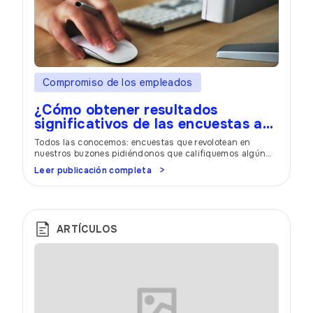
Compromiso de los empleados
¿Cómo obtener resultados
significativos de las encuestas a
los empleados?
Todos las conocemos: encuestas que revolotean en
nuestros buzones pidiéndonos que califiquemos algún
servicio o a nuestro propio empleador. Las preguntas y
Leer publicación completa
las posibles respuestas suelen ser las mismas. Esto hace
que muchas personas vuelvan a hacer clic. Un bajo índice
de respuesta no sólo es molesto para una empresa. Si el
índice es demasiado […]
ARTÍCULOS