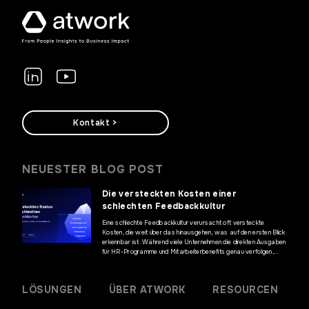
Kontakt >
NEUESTER BLOG POST
Die versteckten Kosten einer
schlechten Feedbackkultur
Eine schlechte Feedbackkultur verursacht oft versteckte
Kosten, die weit über das hinausgehen, was auf den ersten Blick
erkennbar ist. Während viele Unternehmen die direkten Ausgaben
für HR-Programme und Mitarbeiterbenefits genau verfolgen,
bleiben die finanziellen Auswirkungen mangelnder Kommunikation
und fehlenden Mitarbeiterfeedbacks häufig unentdeckt. Diese
versteckten Kosten können jedoch erhebliche Auswirkungen auf
LÖSUNGEN
ÜBER ATWORK
RESOURCEN
die Geschäftsergebnisse haben und die […]