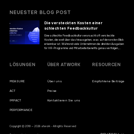
NEUESTER BLOG POST
Die versteckten Kosten einer
schlechten Feedbackkultur
Eine schlechte Feedbackkultur verursacht oft versteckte
Kosten, die weit über das hinausgehen, was auf den ersten Blick
erkennbar ist. Während viele Unternehmen die direkten Ausgaben
für HR-Programme und Mitarbeiterbenefits genau verfolgen,
bleiben die finanziellen Auswirkungen mangelnder Kommunikation
und fehlenden Mitarbeiterfeedbacks häufig unentdeckt. Diese
versteckten Kosten können jedoch erhebliche Auswirkungen auf
LÖSUNGEN
ÜBER ATWORK
RESOURCEN
die Geschäftsergebnisse haben und die […]
MEASURE
Über uns
Empfohlene Beiträge
ACT
Preise
IMPACT
Kontaktieren Sie uns
PERFORMANCE
Copyright © 2018 — 2026 atwork - All rights Reserved