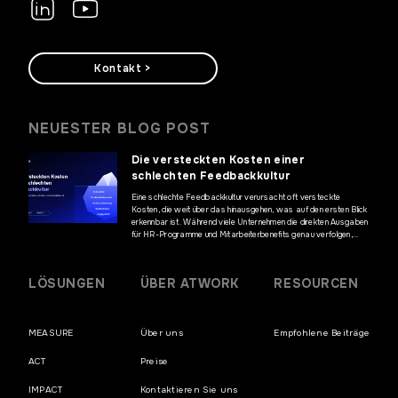
Kontakt >
NEUESTER BLOG POST
Die versteckten Kosten einer
schlechten Feedbackkultur
Eine schlechte Feedbackkultur verursacht oft versteckte
Kosten, die weit über das hinausgehen, was auf den ersten Blick
erkennbar ist. Während viele Unternehmen die direkten Ausgaben
für HR-Programme und Mitarbeiterbenefits genau verfolgen,
bleiben die finanziellen Auswirkungen mangelnder Kommunikation
und fehlenden Mitarbeiterfeedbacks häufig unentdeckt. Diese
versteckten Kosten können jedoch erhebliche Auswirkungen auf
LÖSUNGEN
ÜBER ATWORK
RESOURCEN
die Geschäftsergebnisse haben und die […]
MEASURE
Über uns
Empfohlene Beiträge
ACT
Preise
IMPACT
Kontaktieren Sie uns