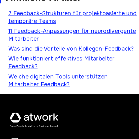
7 Feedback-Strukturen für projektbasierte und
temporäre Teams
11 Feedback-Anpassungen für neurodivergente
Mitarbeiter
Was sind die Vorteile von Kollegen-Feedback?
Wie funktioniert effektives Mitarbeiter
Feedback?
Welche digitalen Tools unterstützen
Mitarbeiter Feedback?