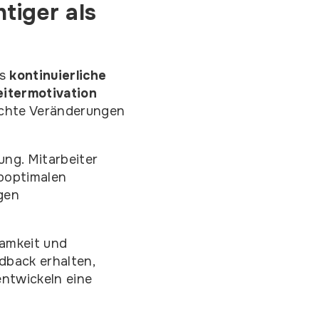
tiger als
es
kontinuierliche
eitermotivation
echte Veränderungen
ung. Mitarbeiter
boptimalen
igen
samkeit und
dback erhalten,
entwickeln eine