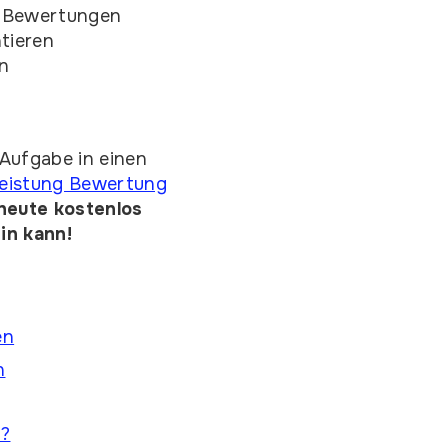
e Bewertungen
tieren
ln
Aufgabe in einen
rleistung Bewertung
heute kostenlos
in kann!
en
n
h?