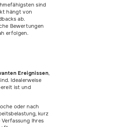
ahmefähigsten sind
nkt hängt von
dbacks ab.
eiche Bewertungen
ah erfolgen.
evanten Ereignissen
,
ind. Idealerweise
ereit ist und
woche oder nach
eitsbelastung, kurz
 Verfassung Ihres