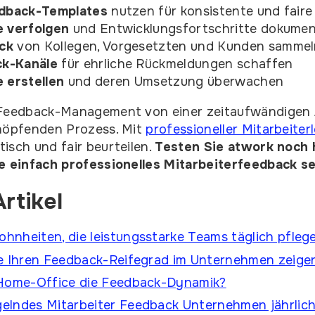
edback-Templates
nutzen für konsistente und fair
e verfolgen
und Entwicklungsfortschritte dokumen
ck
von Kollegen, Vorgesetzten und Kunden samme
k-Kanäle
für ehrliche Rückmeldungen schaffen
 erstellen
und deren Umsetzung überwachen
 Feedback-Management von einer zeitaufwändigen 
chöpfenden Prozess. Mit
professioneller Mitarbeite
isch und fair beurteilen.
Testen Sie atwork noch 
ie einfach professionelles Mitarbeiterfeedback se
rtikel
nheiten, die leistungsstarke Teams täglich pfleg
ie Ihren Feedback-Reifegrad im Unternehmen zeige
 Home-Office die Feedback-Dynamik?
elndes Mitarbeiter Feedback Unternehmen jährlic