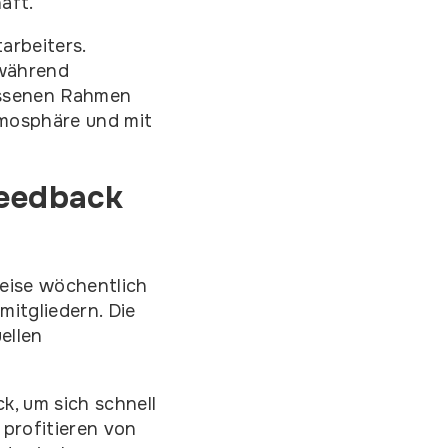
aft.
arbeiters.
 während
essenen Rahmen
tmosphäre und mit
Feedback
weise wöchentlich
itgliedern. Die
ellen
k, um sich schnell
 profitieren von