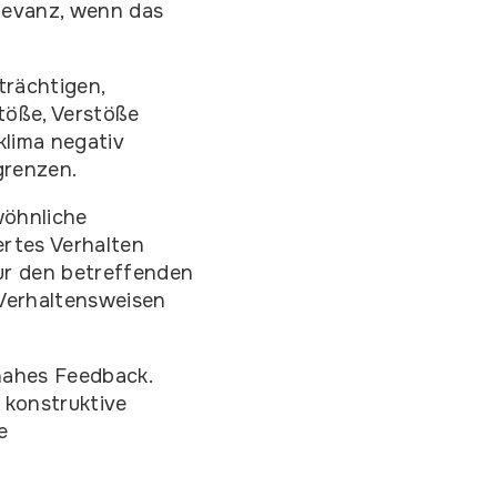
elevanz, wenn das
trächtigen,
töße, Verstöße
klima negativ
grenzen.
wöhnliche
rtes Verhalten
nur den betreffenden
 Verhaltensweisen
tnahes Feedback.
 konstruktive
e