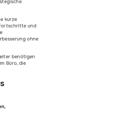
rategische
he kurze
ortschritte und
e
erbesserung ohne
eiter benötigen
im Büro, die
es
en,