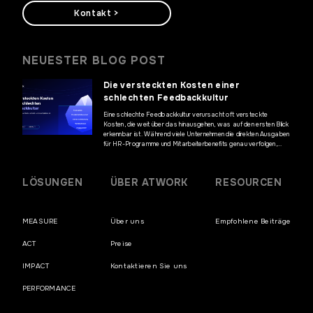
Kontakt >
NEUESTER BLOG POST
Die versteckten Kosten einer
schlechten Feedbackkultur
Eine schlechte Feedbackkultur verursacht oft versteckte
Kosten, die weit über das hinausgehen, was auf den ersten Blick
erkennbar ist. Während viele Unternehmen die direkten Ausgaben
für HR-Programme und Mitarbeiterbenefits genau verfolgen,
bleiben die finanziellen Auswirkungen mangelnder Kommunikation
und fehlenden Mitarbeiterfeedbacks häufig unentdeckt. Diese
versteckten Kosten können jedoch erhebliche Auswirkungen auf
LÖSUNGEN
ÜBER ATWORK
RESOURCEN
die Geschäftsergebnisse haben und die […]
MEASURE
Über uns
Empfohlene Beiträge
ACT
Preise
IMPACT
Kontaktieren Sie uns
PERFORMANCE