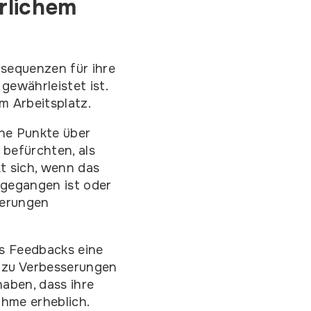
rlichem
nsequenzen für ihre
gewährleistet ist.
m Arbeitsplatz.
che Punkte über
 befürchten, als
t sich, wenn das
gegangen ist oder
serungen
es Feedbacks eine
h zu Verbesserungen
aben, dass ihre
ahme erheblich.