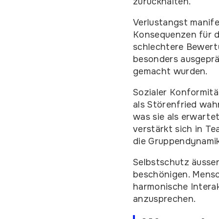
zurückhalten.
Verlustangst manife
Konsequenzen für di
schlechtere Bewertu
besonders ausgeprä
gemacht wurden.
Sozialer Konformit
als Störenfried wa
was sie als erwart
verstärkt sich in 
die Gruppendynami
Selbstschutz äusse
beschönigen. Mensc
harmonische Interak
anzusprechen.