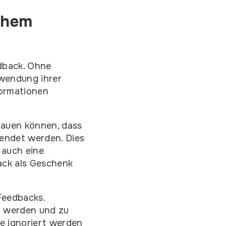
ichem
edback. Ohne
rwendung ihrer
formationen
trauen können, dass
wendet werden. Dies
 auch eine
ack als Geschenk
Feedbacks.
n werden und zu
e ignoriert werden