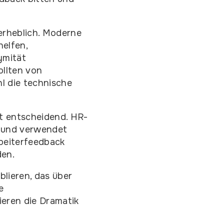
erheblich. Moderne
elfen,
ymität
ollten von
l die technische
t entscheidend. HR-
t und verwendet
beiterfeedback
den.
lieren, das über
e
eren die Dramatik