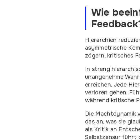
Wie beein
Feedback
Hierarchien reduzie
asymmetrische Komm
zögern, kritisches
In streng hierarchi
unangenehme Wahrhe
erreichen. Jede Hie
verloren gehen. Füh
während kritische 
Die Machtdynamik ve
das an, was sie gla
als Kritik an Entsc
Selbstzensur führt 