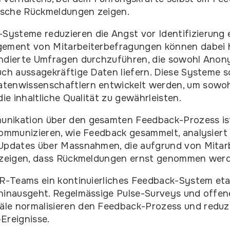
tische Rückmeldungen zeigen.
ysteme reduzieren die Angst vor Identifizierung 
gement von Mitarbeiterbefragungen können dabei h
undierte Umfragen durchzuführen, die sowohl Anon
uch aussagekräftige Daten liefern. Diese Systeme s
tenwissenschaftlern entwickelt werden, um sowoh
die inhaltliche Qualität zu gewährleisten.
nikation über den gesamten Feedback-Prozess is
kommunizieren, wie Feedback gesammelt, analysier
 Updates über Massnahmen, die aufgrund von Mitar
, zeigen, dass Rückmeldungen ernst genommen wer
HR-Teams ein kontinuierliches Feedback-System etab
 hinausgeht. Regelmässige Pulse-Surveys und offen
le normalisieren den Feedback-Prozess und reduzi
Ereignisse.