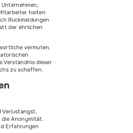
ür Unternehmen,
Mitarbeiter halten
nach Rückmeldungen
att der ehrlichen
twortliche vermuten.
satorischen
s Verständnis dieser
chs zu schaffen.
en
 Verlustangst,
 die Anonymität.
nd Erfahrungen